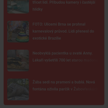
třicet lidí. Přibudou kamery i častější
hlídky
FOTO: Ulicemi Brna se prohnal
karnevalový průvod. Lidi přenesl do
exotické Brazílie
Neobvyklá pacientka u svaté Anny.
Lékaři vyšetřili 700 let starou madonu
Žába sedí na prameni a bublá. Nová
fontána oživila parčík v Žabovřeskách