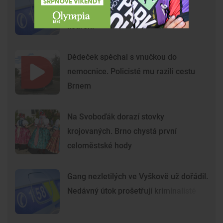
Agresoři zbili ostrahu kvůli zákazu
kouření
Dědeček spěchal s vnučkou do
nemocnice. Policisté mu razili cestu
Brnem
Na Svoboďák dorazí stovky
krojovaných. Brno chystá první
celoměstské hody
Gang nezletilých ve Vyškově už dořádil.
Nedávný útok prošetřují kriminalisté