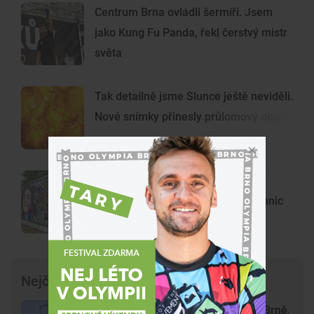
Centrum Brna ovládli šermíři. Jsem
jako Kung Fu Panda, řekl čerstvý mistr
světa
Tak detailně jsme Slunce ještě neviděli.
Nové snímky přinesly průlomový objev
Z šedých krabic umělecká díla.
Výtvarníci proměnili deset trafostanic
ve Vinohradech
Nejčtenější články
Krvavý útok na hlavním nádraží v Brně.