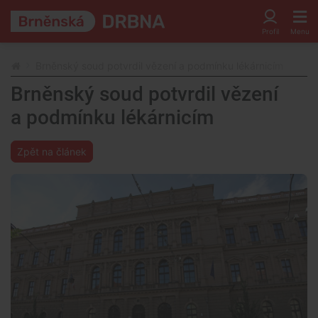
Brněnský soud potvrdil vězení a podmínku lékárnicím
Brněnský soud potvrdil vězení
a podmínku lékárnicím
Zpět na článek