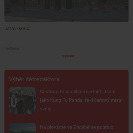
ustav-soud
Premium
Výběr šéfredaktora
Centrum Brna ovládli šermíři. Jsem
jako Kung Fu Panda, řekl čerstvý mistr
světa
Na plovárně ve Znojmě se popralo