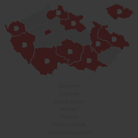
Soukromí
O Drbně
Etický kodex
Kontakt
Inzerce
Práce v Drbně
Nastavení cookies