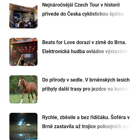
Nejnáročnější Czech Tour v historii
přivede do Česka cyklistickou špičku
Beats for Love dorazí v zimě do Brna.
Elektronická hudba ovládne výstaviště
Do přírody v sedle. V brněnských lesích
přibyly další trasy pro jezdce na koních
Rychle, zběsile a bez řidičáku. Šoféra v
Brně zastavila až trojice policejních aut