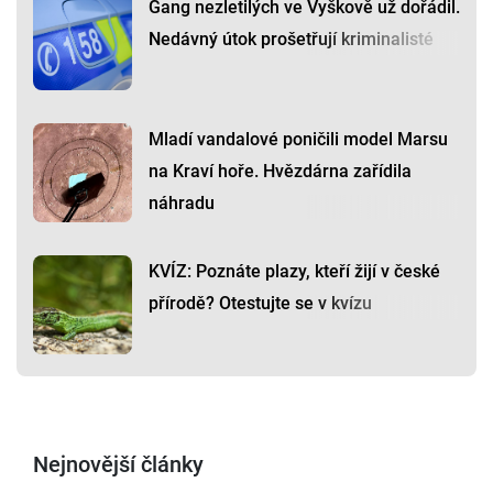
Gang nezletilých ve Vyškově už dořádil.
Nedávný útok prošetřují kriminalisté
Mladí vandalové poničili model Marsu
na Kraví hoře. Hvězdárna zařídila
náhradu
KVÍZ: Poznáte plazy, kteří žijí v české
přírodě? Otestujte se v kvízu
Nejnovější články