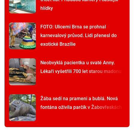
hlídky
FOTO: Ulicemi Brna se prohnal
karnevalový průvod. Lidi přenesl do
exotické Brazílie
Neobvyklá pacientka u svaté Anny.
Lékaři vyšetřili 700 let starou madonu
Žába sedí na prameni a bublá. Nová
fontána oživila parčík v Žabovřeskách