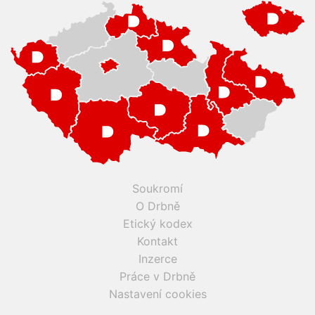
Soukromí
O Drbně
Etický kodex
Kontakt
Inzerce
Práce v Drbně
Nastavení cookies