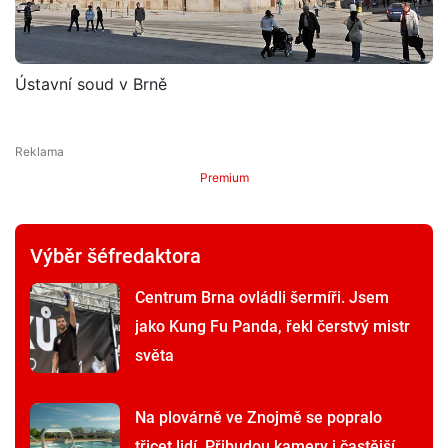
Ústavní soud v Brně
Premium
Výběr šéfredaktora
Centrum Brna ovládli šermíři. Jsem
jako Kung Fu Panda, řekl čerstvý mistr
světa
Na plovárně ve Znojmě se popralo
třicet lidí. Přibudou kamery i častější