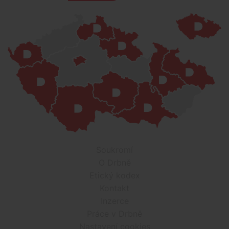
Soukromí
O Drbně
Etický kodex
Kontakt
Inzerce
Práce v Drbně
Nastavení cookies