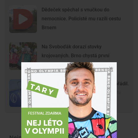
Dědeček spěchal s vnučkou do
nemocnice. Policisté mu razili cestu
Brnem
Na Svoboďák dorazí stovky
krojovaných. Brno chystá první
celoměstské hody
Gang nezletilých ve Vyškově už dořádil.
Nedávný útok prošetřují kriminalisté
Nejnovější články