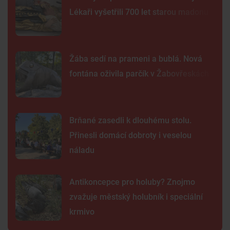
Lékaři vyšetřili 700 let starou madonu
Žába sedí na prameni a bublá. Nová
fontána oživila parčík v Žabovřeskách
Brňané zasedli k dlouhému stolu.
Přinesli domácí dobroty i veselou
náladu
Antikoncepce pro holuby? Znojmo
zvažuje městský holubník i speciální
krmivo