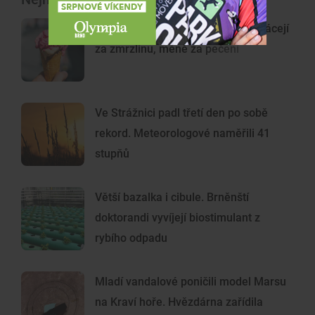
Vedra mění nákupy Čechů. Víc utrácejí
za zmrzlinu, méně za pečení
Ve Strážnici padl třetí den po sobě
rekord. Meteorologové naměřili 41
stupňů
Větší bazalka i cibule. Brněnští
doktorandi vyvíjejí biostimulant z
rybího odpadu
Mladí vandalové poničili model Marsu
na Kraví hoře. Hvězdárna zařídila