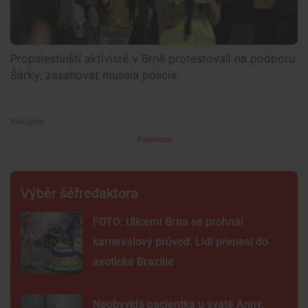
Propalestinští aktivisté v Brně protestovali na podporu
Šárky, zasahovat musela policie
Premium
Výběr šéfredaktora
FOTO: Ulicemi Brna se prohnal
karnevalový průvod. Lidi přenesl do
exotické Brazílie
Neobvyklá pacientka u svaté Anny.