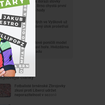
Na Svoboďák dorazí stovky
krojovaných. Brno chystá první
celoměstské hody
Gang nezletilých ve Vyškově už
dořádil. Nedávný útok prošetřují
kriminalisté
Mladí vandalové poničili model
Marsu na Kraví hoře. Hvězdárna
zařídila náhradu
ejnovější články
Fotbalisté brněnské Zbrojovky
zkusí proti Liberci udržet
neporazitelnost v sezoně