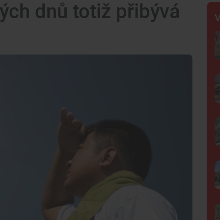
ých dnů totiž přibývá
V