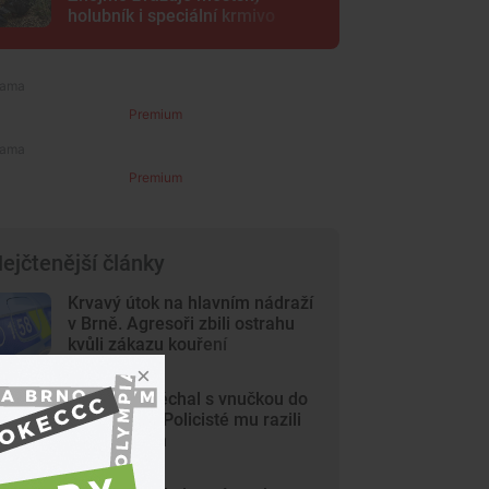
holubník i speciální krmivo
Premium
Premium
ejčtenější články
Krvavý útok na hlavním nádraží
v Brně. Agresoři zbili ostrahu
kvůli zákazu kouření
Dědeček spěchal s vnučkou do
nemocnice. Policisté mu razili
cestu Brnem