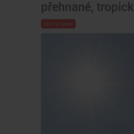
přehnané, tropick
Zpět na článek