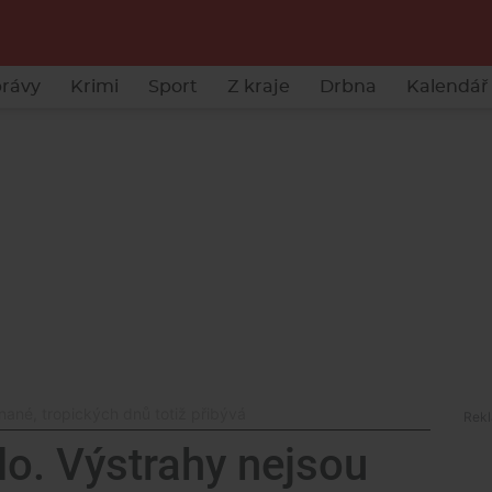
rávy
Krimi
Sport
Z kraje
Drbna
Kalendář 
nané, tropických dnů totiž přibývá
lo. Výstrahy nejsou