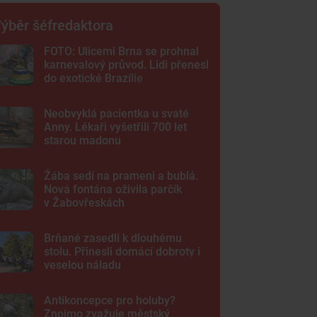
ýběr šéfredaktora
FOTO: Ulicemi Brna se prohnal
karnevalový průvod. Lidi přenesl
do exotické Brazílie
Neobvyklá pacientka u svaté
Anny. Lékaři vyšetřili 700 let
starou madonu
Žába sedí na prameni a bublá.
Nová fontána oživila parčík
v Žabovřeskách
Brňané zasedli k dlouhému
stolu. Přinesli domácí dobroty i
veselou náladu
Antikoncepce pro holuby?
Znojmo zvažuje městský