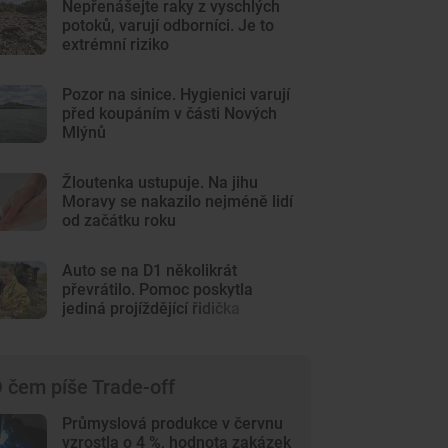
Nepřenášejte raky z vyschlých
potoků, varují odborníci. Je to
extrémní riziko
Pozor na sinice. Hygienici varují
před koupáním v části Nových
Mlýnů
Žloutenka ustupuje. Na jihu
Moravy se nakazilo nejméně lidí
od začátku roku
Auto se na D1 několikrát
převrátilo. Pomoc poskytla
jediná projíždějící řidička
 čem píše Trade-off
Průmyslová produkce v červnu
vzrostla o 4 %, hodnota zakázek